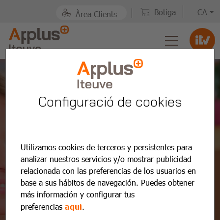
Botiga
CA
Àrea Clients
Configuració de cookies
Utilizamos cookies de terceros y persistentes para
analizar nuestros servicios y/o mostrar publicidad
relacionada con las preferencias de los usuarios en
base a sus hábitos de navegación. Puedes obtener
ITV Respon
más información y configurar tus
preferencias
aquí
.