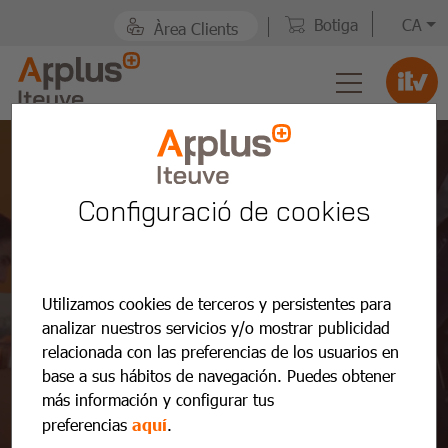
Botiga
CA
Àrea Clients
Configuració de cookies
Utilizamos cookies de terceros y persistentes para
analizar nuestros servicios y/o mostrar publicidad
relacionada con las preferencias de los usuarios en
Preus ITV Applus+
base a sus hábitos de navegación. Puedes obtener
más información y configurar tus
Consulta els preus ITV segons la teva
preferencias
aquí
.