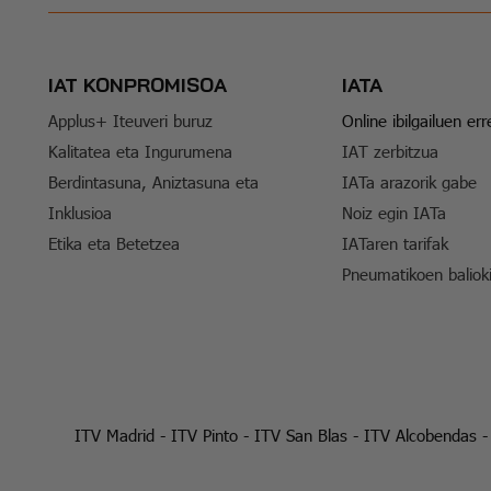
IAT KONPROMISOA
IATA
Applus+ Iteuveri buruz
Online ibilgailuen er
Kalitatea eta Ingurumena
IAT zerbitzua
Berdintasuna, Aniztasuna eta
IATa arazorik gabe
Inklusioa
Noiz egin IATa
Etika eta Betetzea
IATaren tarifak
Pneumatikoen baliok
ITV Madrid
-
ITV Pinto
-
ITV San Blas
-
ITV Alcobendas