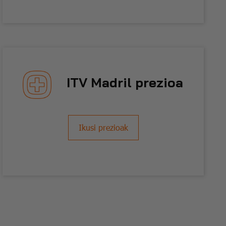
ITV Madril prezioa
Ikusi prezioak