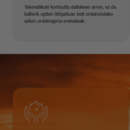
Telematikoki kontsulta daitekeen arren, ez du
kalterik egiten ibilgailuan beti ordaindutako
azken ordainagiria eramateak.