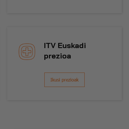
ITV Euskadi
prezioa
Ikusi prezioak