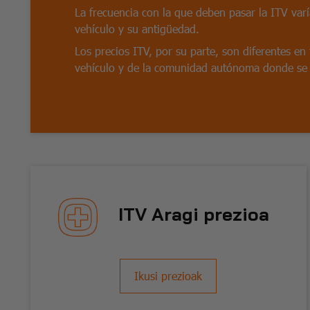
La frecuencia con la que deben pasar la ITV varí
vehículo y su antigüedad.
Los precios ITV, por su parte, son diferentes en 
vehículo y de la comunidad autónoma donde se v
ITV Aragi prezioa
Ikusi prezioak