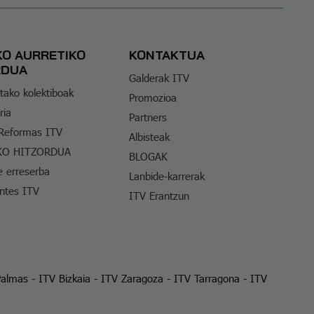
KO AURRETIKO
KONTAKTUA
RDUA
Galderak ITV
tako kolektiboak
Promozioa
ria
Partners
 Reformas ITV
Albisteak
KO HITZORDUA
BLOGAK
e erreserba
Lanbide-karrerak
entes ITV
ITV Erantzun
Palmas
-
ITV Bizkaia
-
ITV Zaragoza
-
ITV Tarragona
-
ITV