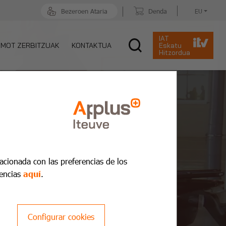
Bezeroen Ataria
Denda
EU
IAT
MOT ZERBITZUAK
KONTAKTUA
Eskatu
Hitzordua
lacionada con las preferencias de los
encias
aquí
.
Configurar cookies