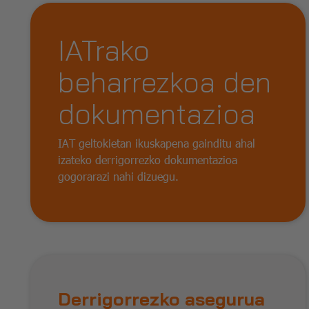
IATrako
beharrezkoa den
dokumentazioa
IAT geltokietan ikuskapena gainditu ahal
izateko derrigorrezko dokumentazioa
gogorarazi nahi dizuegu.
Derrigorrezko asegurua