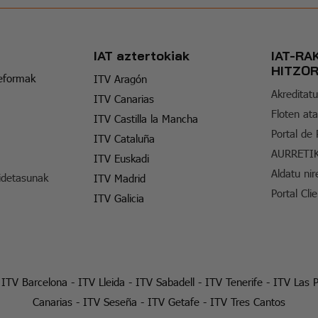
IAT aztertokiak
IAT-RA
HITZO
reformak
ITV Aragón
Akreditatu
ITV Canarias
Floten ata
ITV Castilla la Mancha
Portal de
ITV Cataluña
AURRETI
ITV Euskadi
Aldatu nir
idetasunak
ITV Madrid
Portal Cli
ITV Galicia
-
ITV Barcelona
-
ITV Lleida
-
ITV Sabadell
-
ITV Tenerife
-
ITV Las 
Canarias
-
ITV Seseña
-
ITV Getafe
-
ITV Tres Cantos