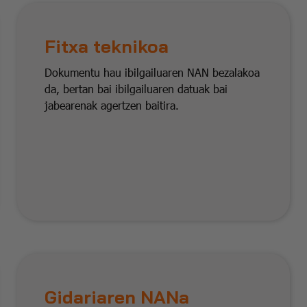
Fitxa teknikoa
Dokumentu hau ibilgailuaren NAN bezalakoa
da, bertan bai ibilgailuaren datuak bai
jabearenak agertzen baitira.
Gidariaren NANa