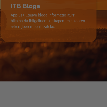
ITB Bloga
Applus+ Iteuve bloga informazio iturri
bikaina da ibilgailuen ikuskapen teknikoaren
azken joeren berri izateko.