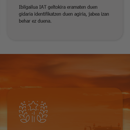
Ibilgailua IAT geltokira eramaten duen
gidaria identifikatzen duen agiria, jabea izan
behar ez duena.