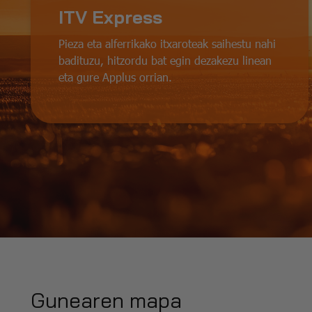
ITV Express
Pieza eta alferrikako itxaroteak saihestu nahi
badituzu, hitzordu bat egin dezakezu linean
eta gure Applus orrian.
Gunearen mapa