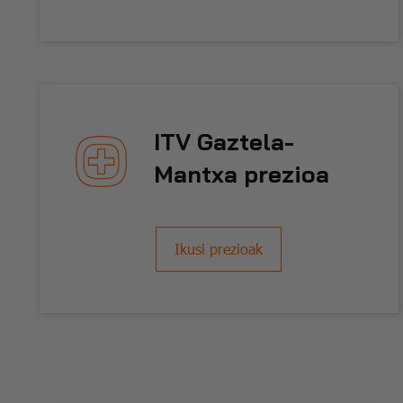
ITV
Gaztela-
Mantxa prezioa
Ikusi prezioak