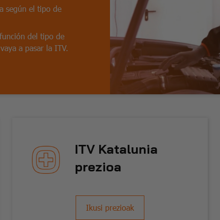
a según el tipo de
función del tipo de
aya a pasar la ITV.
ITV Katalunia
prezioa
Ikusi prezioak