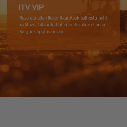
ITV VIP
Pieza eta alferrikako itxaroteak saihestu nahi
badituzu, hitzordu bat egin dezakezu linean
eta gure Applus orrian.