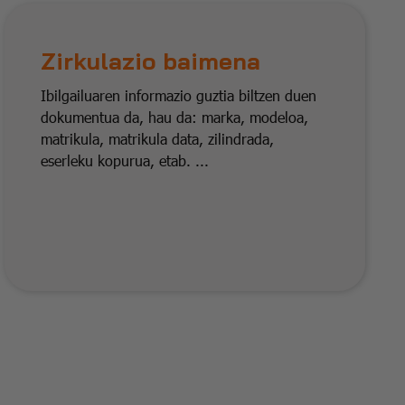
Zirkulazio baimena
Ibilgailuaren informazio guztia biltzen duen
dokumentua da, hau da: marka, modeloa,
matrikula, matrikula data, zilindrada,
eserleku kopurua, etab. ...