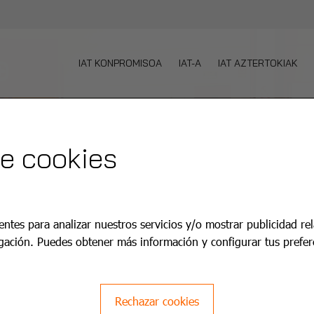
IAT KONPROMISOA
IAT-A
IAT AZTERTOKIAK
de cookies
entes para analizar nuestros servicios y/o mostrar publicidad re
gación. Puedes obtener más información y configurar tus prefer
Rechazar cookies