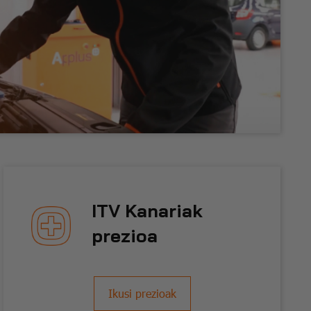
ITV Kanariak
prezioa
Ikusi prezioak