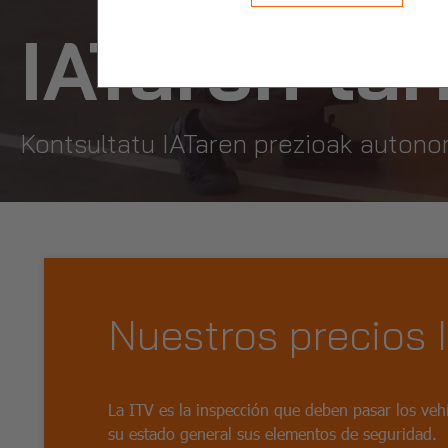
IATaren tar
Kontsultatu IATaren prezioak auton
Nuestros precios 
La ITV es la inspección que deben pasar los ve
su estado general sus elementos de seguridad.