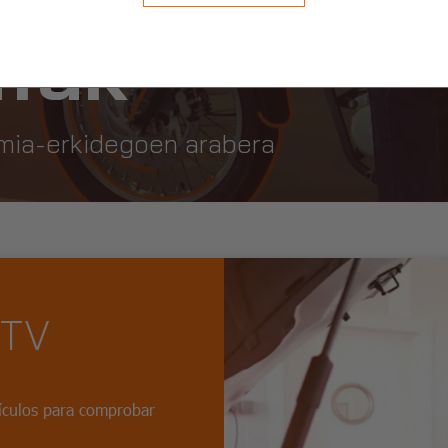
ifak
omia-erkidegoen arabera
ITV
hículos para comprobar