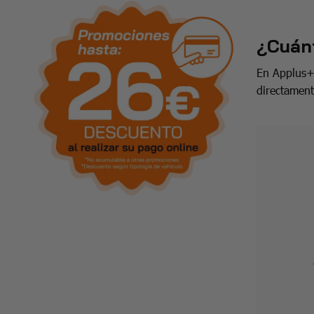
¿Cuánt
En Applus+ 
directamen