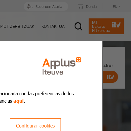
Bezeroen Ataria
Denda
EU
IAT
MOT ZERBITZUAK
KONTAKTUA
Eskatu
Hitzordua
Aurretik ITV hitzordua
Erreserbatu hitzordua azkar eta azkar
Hartu hitzordua
orain
lacionada con las preferencias de los
encias
aquí
.
Configurar cookies