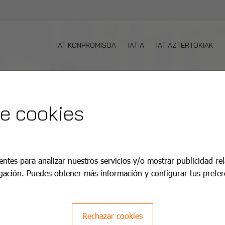
IAT KONPROMISOA
IAT-A
IAT AZTERTOKIAK
de cookies
entes para analizar nuestros servicios y/o mostrar publicidad re
estación oficial de Pinto
gación. Puedes obtener más información y configurar tus prefer
ingo.
 y pasa la ITV en 25-35
Rechazar cookies