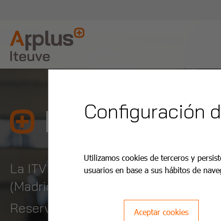
Configuración 
ITV Pinto
Utilizamos cookies de terceros y persist
La ITV Pinto de Applus+ Iteuve es la 
usuarios en base a sus hábitos de nave
(Madrid Sur), abierta de lunes a dom
Reserva tu cita online desde 28,95€
Aceptar cookies