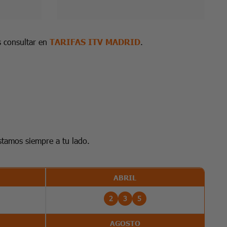
s consultar en
TARIFAS ITV MADRID
.
stamos siempre a tu lado.
ABRIL
2
3
5
AGOSTO