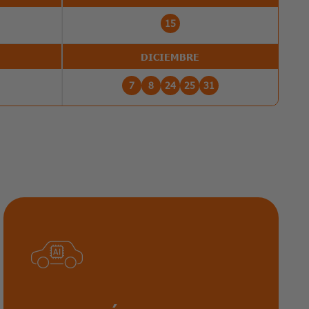
15
DICIEMBRE
7
8
24
25
31