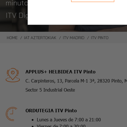
minutos sin bajarte del coche en la I
ITV Digital, pasa la itv sin bajarte 
HOME
IAT AZTERTOKIAK
ITV MADRID
ITV PINTO
APPLUS+ HELBIDEA ITV Pinto
C. Carpinteros, 13, Parcela M-1 3ª, 28320 Pinto, 
Sector 5 Industrial Oeste
ORDUTEGIA ITV Pinto
Lunes a Jueves de 7:00 a 21:00
Viernes de 7:00 a 20:00