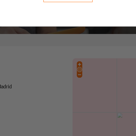
TV más fácil y barata.
del vehículo, cómodamente.
Madrid