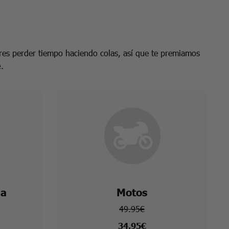
es perder tiempo haciendo colas, así que te premiamos
e
.
na
Motos
49.95€
34.95€