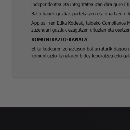
independentea eta integritatea izan dira gure E
Balio hauek guztiak partekatzen eta onartzen dit
Applus+ren Etika Kodeak, taldeko Compliance Ma
zuzendari guztiak ezagutzen dituzten eta osatze
KOMUNIKAZIO-KANALA
Etika kodearen zehaztasun bat urraturik dagoen 
komunikazio-kanalaren bidez leporatzea edo gal