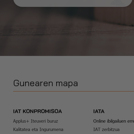
Gunearen mapa
IAT KONPROMISOA
IATA
Applus+ Iteuveri buruz
Online ibilgailuen er
Kalitatea eta Ingurumena
IAT zerbitzua