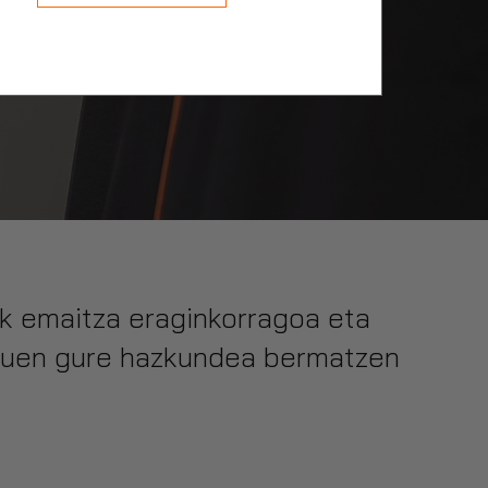
ak emaitza eraginkorragoa eta
n duen gure hazkundea bermatzen