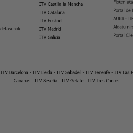
Floten ata
ITV Castilla la Mancha
Portal de
ITV Cataluña
AURRETI
ITV Euskadi
Aldatu nir
idetasunak
ITV Madrid
Portal Cli
ITV Galicia
-
ITV Barcelona
-
ITV Lleida
-
ITV Sabadell
-
ITV Tenerife
-
ITV Las 
Canarias
-
ITV Seseña
-
ITV Getafe
-
ITV Tres Cantos