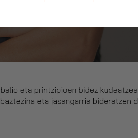
n
balio eta printzipioen bidez kudeatze
abaztezina eta jasangarria bideratze