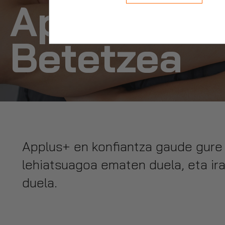
Applus+re
Betetzea
Applus+ en konfiantza gaude gure 
lehiatsuagoa ematen duela, eta ir
duela.