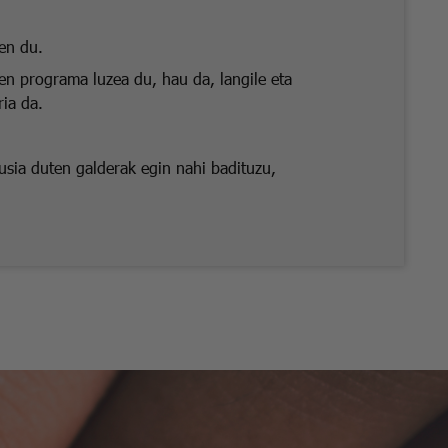
zen du.
n programa luzea du, hau da, langile eta
ria da.
usia duten galderak egin nahi badituzu,