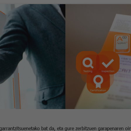
garrantzitsuenetako bat da, eta gure zerbitzuen garapenaren oin