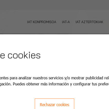
IAT KONPROMISOA
IAT-A
IAT AZTERTOKIAK
de cookies
entes para analizar nuestros servicios y/o mostrar publicidad re
gación. Puedes obtener más información y configurar tus prefer
Rechazar cookies