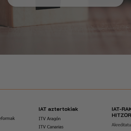
IAT aztertokiak
IAT-RA
HITZO
reformak
ITV Aragón
Akreditatu
ITV Canarias