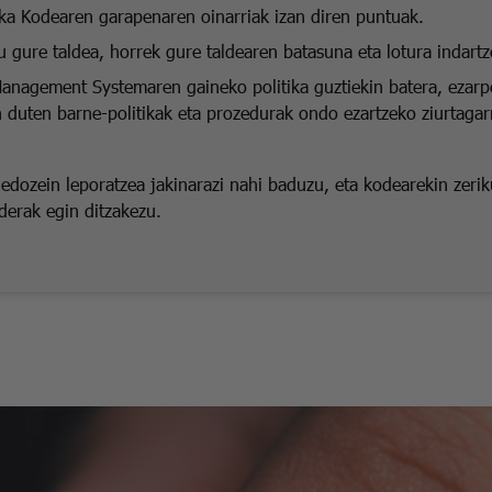
tika Kodearen garapenaren oinarriak izan diren puntuak.
u gure taldea, horrek gure taldearen batasuna eta lotura indart
nagement Systemaren gaineko politika guztiekin batera, ezarpe
n duten barne-politikak eta prozedurak ondo ezartzeko ziurtagar
edozein leporatzea jakinarazi nahi baduzu, eta kodearekin zerik
derak egin ditzakezu.