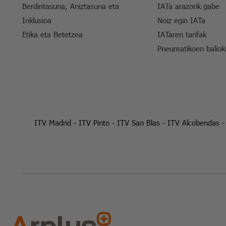
Berdintasuna, Aniztasuna eta
IATa arazorik gabe
Inklusioa
Noiz egin IATa
Etika eta Betetzea
IATaren tarifak
Pneumatikoen baliok
ITV Madrid
-
ITV Pinto
-
ITV San Blas
-
ITV Alcobendas