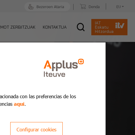
Bezeroen Ataria
Denda
EU
IAT
MOT ZERBITZUAK
KONTAKTUA
Eskatu
Hitzordua
lacionada con las preferencias de los
encias
aquí
.
Configurar cookies