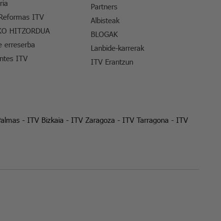
ria
Partners
 Reformas ITV
Albisteak
KO HITZORDUA
BLOGAK
e erreserba
Lanbide-karrerak
entes ITV
ITV Erantzun
Palmas
-
ITV Bizkaia
-
ITV Zaragoza
-
ITV Tarragona
-
ITV