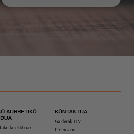
KO AURRETIKO
KONTAKTUA
RDUA
Galderak ITV
tako kolektiboak
Promozioa