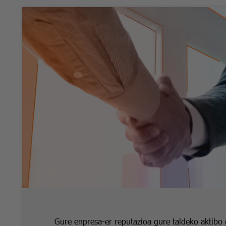
Gure enpresa-er reputazioa gure taldeko aktibo 