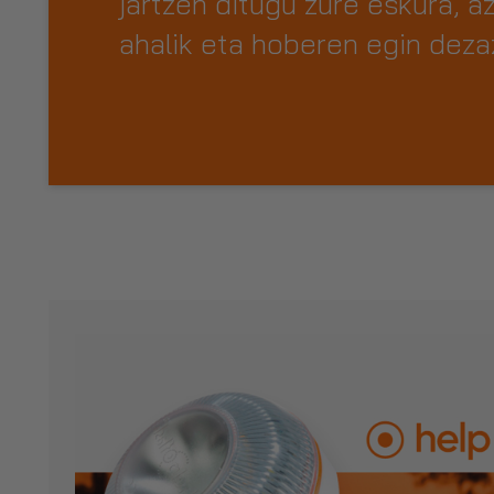
jartzen ditugu zure eskura, a
ahalik eta hoberen egin deza