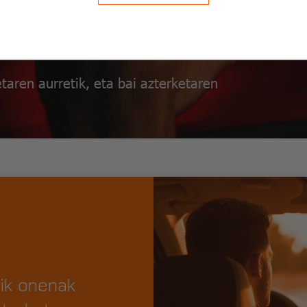
taren aurretik, eta bai azterketaren
rik onenak