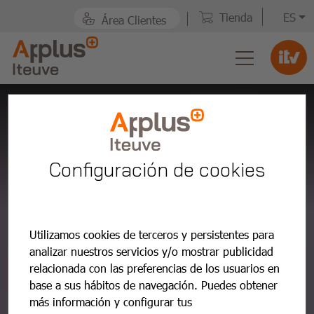
Tienda
ES
Área Clientes
Cita
Previa
ITV
en
menos
de 1 minuto.
Configuración de cookies
La red más
amplia con más de 80
ITVs
a tu disposición.
Utilizamos cookies de terceros y persistentes para
Confían en nosotros
más de 5
analizar nuestros servicios y/o mostrar publicidad
millones
de clientes. ¡Gracias!
relacionada con las preferencias de los usuarios en
Adelanta tu
ITV 30 días
sin perder
base a sus hábitos de navegación. Puedes obtener
más información y configurar tus
la fecha de validez.