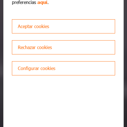
preferencias
aquí
.
Aceptar cookies
0000XXX
Pedir cita ahora
Rechazar cookies
Gestionar mi reserva
Configurar cookies
Gestiona tu Reforma ITV
Área Clientes ITV