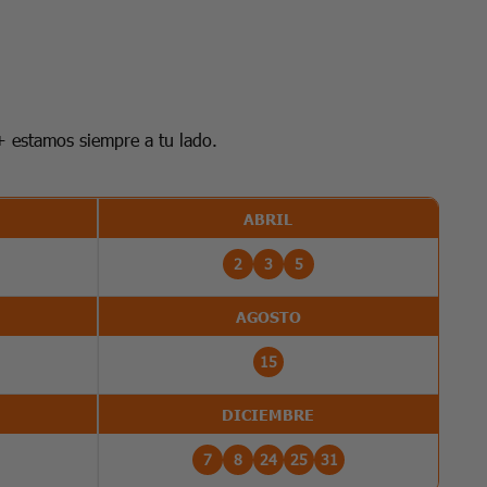
+ estamos siempre a tu lado.
ABRIL
2
3
5
AGOSTO
15
DICIEMBRE
7
8
24
25
31