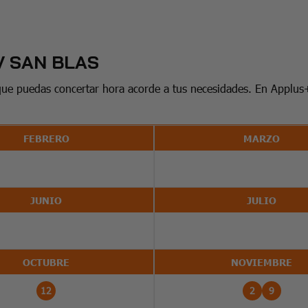
V SAN BLAS
que puedas concertar hora acorde a tus necesidades. En Applus
FEBRERO
MARZO
JUNIO
JULIO
OCTUBRE
NOVIEMBRE
12
2
9