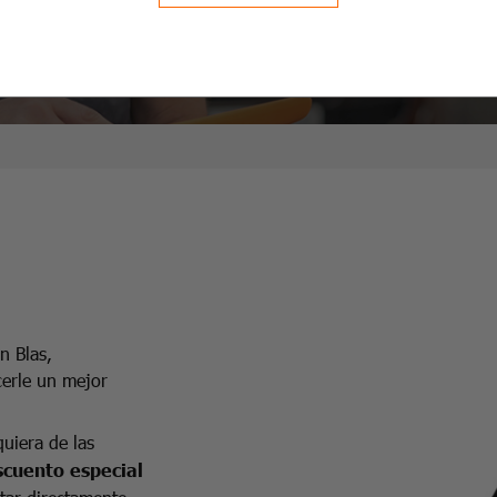
stra cita online.
del vehículo, cómodamente.
n Blas,
erle un mejor
quiera de las
scuento especial