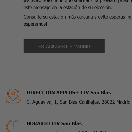
de 25€
. Solo tiene que solicitar cita previa o prese
este mensaje en la estación de su elección.
Consulte su estación más cercana y evite esperas inn
esperamos!
ESTACIONES ITV MADRID
DIRECCIÓN APPLUS+ ITV San Blas
C. Aguaviva, 1, San Blas-Canillejas, 28022 Madrid
HORARIO ITV San Blas