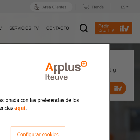
Área Clientes
Tienda
ES
Pedir
V
SERVICIOS ITV
CONTACTO
Cita ITV
Cita Previa ITV
Reserva cita previa de manera ágil y
rápida
Pedir cita ahora
lacionada con las preferencias de los
encias
aquí
.
Configurar cookies