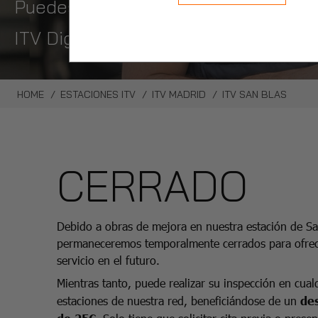
Puedes pedir hora en un click con nue
ITV Digital, pasa la itv sin bajarte 
HOME
ESTACIONES ITV
ITV MADRID
ITV SAN BLAS
CERRADO
Debido a obras de mejora en nuestra estación de Sa
permaneceremos temporalmente cerrados para ofrec
servicio en el futuro.
Mientras tanto, puede realizar su inspección en cual
estaciones de nuestra red, beneficiándose de un
de