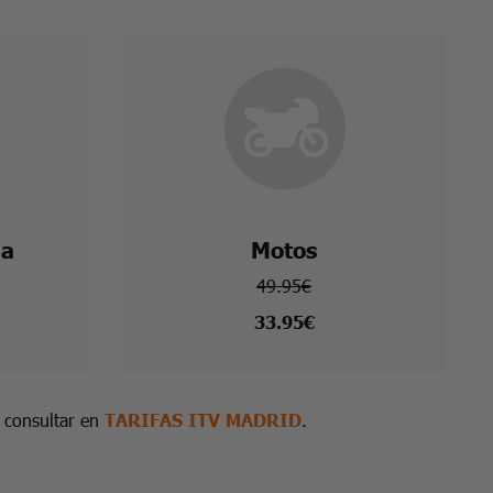
na
Motos
49.95€
33.95€
s consultar en
TARIFAS ITV MADRID
.