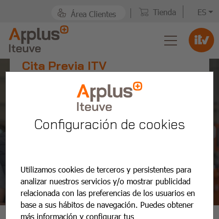
Tienda
ES
Área Clientes
Cita Previa ITV
Pedir cita ahora
Configuración de cookies
Utilizamos cookies de terceros y persistentes para
ITV Cataluña
analizar nuestros servicios y/o mostrar publicidad
relacionada con las preferencias de los usuarios en
base a sus hábitos de navegación. Puedes obtener
más información y configurar tus
HOME
ESTACIONES ITV
ITV CATALUÑA