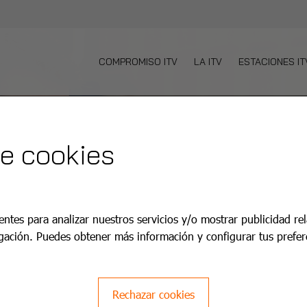
COMPROMISO ITV
LA ITV
ESTACIONES IT
de cookies
i la Geltrú
entes para analizar nuestros servicios y/o mostrar publicidad re
gación. Puedes obtener más información y configurar tus prefer
lus+.
Rechazar cookies