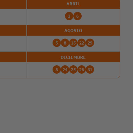
ABRIL
3
6
AGOSTO
5
8
15
22
29
DICIEMBRE
8
24
25
26
31