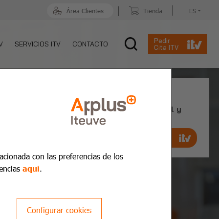
Área Clientes
Tienda
ES
Pedir
V
SERVICIOS ITV
CONTACTO
Cita ITV
Cita Previa ITV
Reserva cita previa de manera ágil y
rápida
Pedir cita ahora
lacionada con las preferencias de los
encias
aquí
.
Configurar cookies