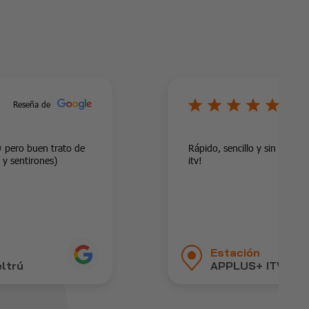
5/
Reseña de
 pero buen trato de
Rápido, sencillo y sin grand
 y sentirones)
itv!
Estación
eltrú
APPLUS+ ITV Vilan