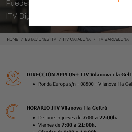
Puedes pedir hora en un click con nue
ITV Digital, pasa la itv sin bajarte 
HOME
ESTACIONES ITV
ITV CATALUÑA
ITV BARCELONA
DIRECCIÓN APPLUS+ ITV Vilanova i la Gelt
Ronda Europa s/n - 08800 - Vilanova i la Gel
HORARIO ITV Vilanova i la Geltrú
De lunes a jueves de
7:00 a 22:00h.
Viernes de
7:00 a 21:00h.