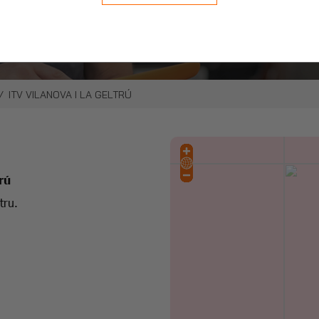
stra cita online.
del vehículo, cómodamente.
ITV VILANOVA I LA GELTRÚ
rú
tru.