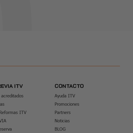
REVIA ITV
CONTACTO
 acreditados
Ayuda ITV
tas
Promociones
 Reformas ITV
Partners
VIA
Noticias
eserva
BLOG