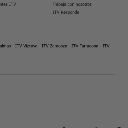
entes ITV
Trabaja con nosotros
ITV Responde
Palmas
-
ITV Vizcaya
-
ITV Zaragoza
-
ITV Tarragona
-
ITV