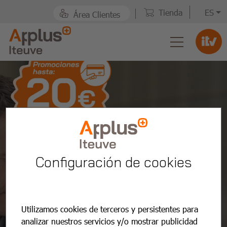
Tienda
ES
Área Clientes
Cita Previa ITV
Configuración de cookies
Pedir cita ahora
Utilizamos cookies de terceros y persistentes para
analizar nuestros servicios y/o mostrar publicidad