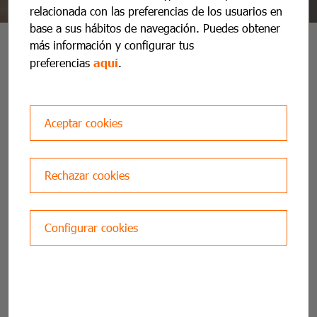
relacionada con las preferencias de los usuarios en
base a sus hábitos de navegación. Puedes obtener
más información y configurar tus
HOME
preferencias
aquí
.
COMPROMISO ITV
Aceptar cookies
SOBRE APPLUS+ ITEUVE
CALIDAD Y MEDIO AMBIENTE
IGUALDAD, DIVERSIDAD E
Rechazar cookies
INCLUSIÓN
ÉTICA Y CUMPLIMIENTO
Configurar cookies
LA ITV
REFORMAS EN VEHÍCULOS ONLINE
SERVICIO ITV