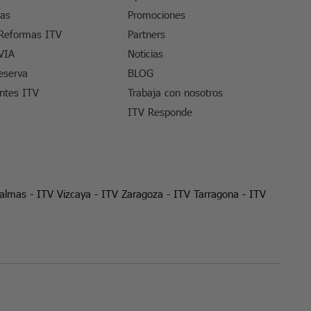
tas
Promociones
 Reformas ITV
Partners
VIA
Noticias
eserva
BLOG
entes ITV
Trabaja con nosotros
ITV Responde
Palmas
-
ITV Vizcaya
-
ITV Zaragoza
-
ITV Tarragona
-
ITV