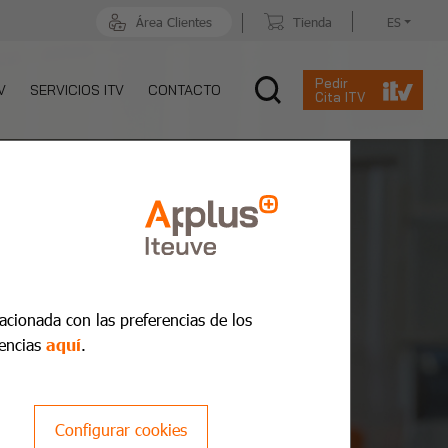
Área Clientes
Tienda
ES
Pedir
V
SERVICIOS ITV
CONTACTO
Cita ITV
lacionada con las preferencias de los
encias
aquí
.
Configurar cookies