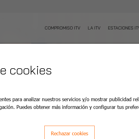
COMPROMISO ITV
LA ITV
ESTACIONES IT
de cookies
an Despi
entes para analizar nuestros servicios y/o mostrar publicidad re
gación. Puedes obtener más información y configurar tus prefer
lus+.
Rechazar cookies