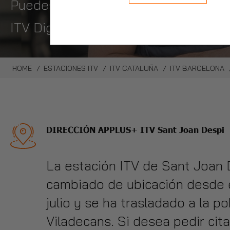
Puedes pedir hora en un click con nue
ITV Digital, pasa la itv sin bajarte 
HOME
ESTACIONES ITV
ITV CATALUÑA
ITV BARCELONA
DIRECCIÓN APPLUS+ ITV Sant Joan Despi
La estación ITV de Sant Joan 
cambiado de ubicación desde 
julio y se ha trasladado a la p
Viladecans. Si desea pedir cita