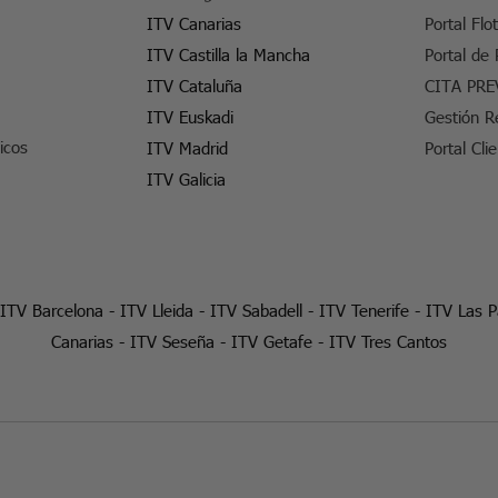
ITV Canarias
Portal Flo
ITV Castilla la Mancha
Portal de
ITV Cataluña
CITA PRE
ITV Euskadi
Gestión R
icos
ITV Madrid
Portal Cli
ITV Galicia
ITV Barcelona
-
ITV Lleida
-
ITV Sabadell
-
ITV Tenerife
-
ITV Las 
Canarias
-
ITV Seseña
-
ITV Getafe
-
ITV Tres Cantos