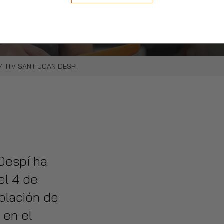
stra cita online.
del vehículo, cómodamente.
ITV SANT JOAN DESPI
Despí ha
el 4 de
oblación de
 en el