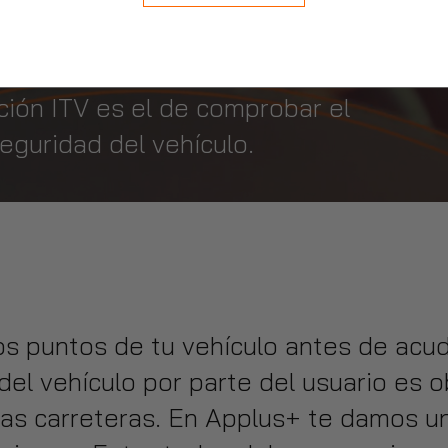
oblemas
ción ITV es el de comprobar el
eguridad del vehículo.
os puntos de tu vehículo antes de acud
el vehículo por parte del usuario es o
as carreteras. En Applus+ te damos un