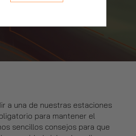
ir a una de nuestras estaciones
bligatorio para mantener el
os sencillos consejos para que