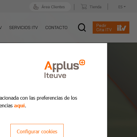
Área Clientes
Tienda
ES
Pedir
V
SERVICIOS ITV
CONTACTO
Cita ITV
lacionada con las preferencias de los
encias
aquí
.
Configurar cookies