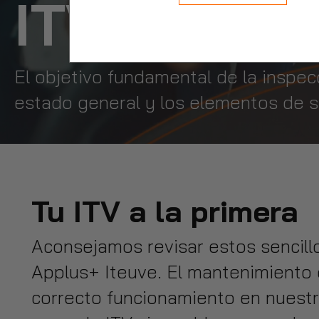
ITV sin pr
El objetivo fundamental de la inspec
estado general y los elementos de s
Tu ITV a la primera
Aconsejamos revisar estos sencill
Applus+ Iteuve. El mantenimiento d
correcto funcionamiento en nuestr