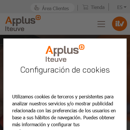
Tienda
ES
Área Clientes
Configuración de cookies
Servicio ITV
Utilizamos cookies de terceros y persistentes para
analizar nuestros servicios y/o mostrar publicidad
El objetivo fundamental de la
relacionada con las preferencias de los usuarios en
inspección ITV es el de comprobar el
base a sus hábitos de navegación. Puedes obtener
estado general y los elementos de
más información y configurar tus