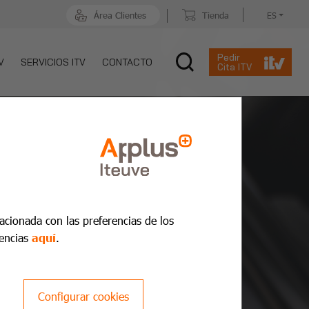
Área Clientes
Tienda
ES
Pedir
V
SERVICIOS ITV
CONTACTO
Cita ITV
lacionada con las preferencias de los
encias
aquí
.
Configurar cookies