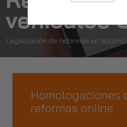
vehículos
Legalización de reformas en automó
Homologaciones 
reformas online