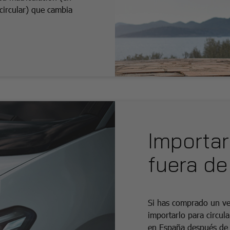
circular) que cambia
Importar
fuera de
Si has comprado un veh
importarlo para circula
en España después de p