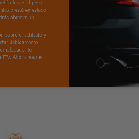
ehículos es el paso
ehículo está en estado
odrás obtener un
n sobre el vehículo y
estar debidamente
homologado, te
la ITV. Ahora podrás