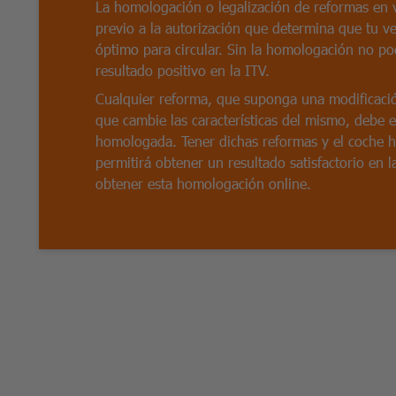
La homologación o legalización de reformas en v
previo a la autorización que determina que tu v
óptimo para circular. Sin la homologación no p
resultado positivo en la ITV.
Cualquier reforma, que suponga una modificació
que cambie las características del mismo, debe 
homologada. Tener dichas reformas y el coche 
permitirá obtener un resultado satisfactorio en 
obtener esta homologación online.