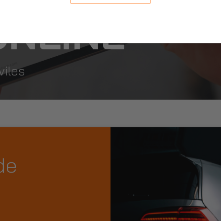
 ONLINE
viles
de