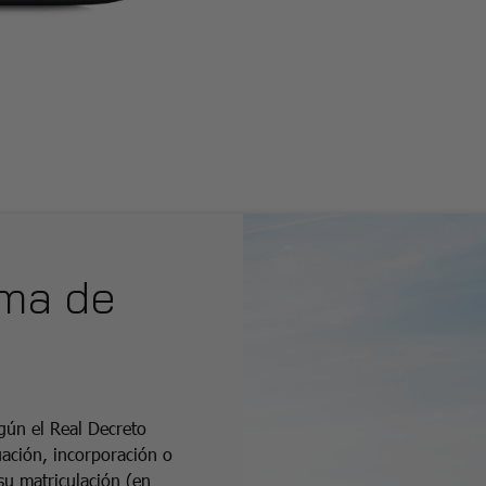
rma de
gún el Real Decreto
uación, incorporación o
su matriculación (en