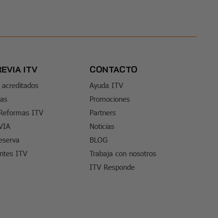
REVIA ITV
CONTACTO
 acreditados
Ayuda ITV
tas
Promociones
 Reformas ITV
Partners
VIA
Noticias
eserva
BLOG
entes ITV
Trabaja con nosotros
ITV Responde