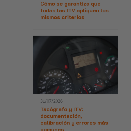
Cómo se garantiza que
todas las ITV apliquen los
mismos criterios
31/07/2026
Tacógrafo y ITV:
documentación,
calibración y errores más
comunes