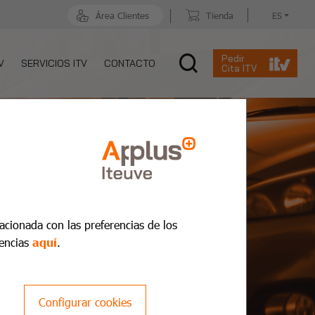
Área Clientes
Tienda
ES
Pedir
V
SERVICIOS ITV
CONTACTO
Cita ITV
lacionada con las preferencias de los
encias
aquí
.
Configurar cookies