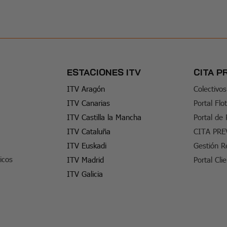
ESTACIONES ITV
CITA P
ITV Aragón
Colectivos
ITV Canarias
Portal Flo
ITV Castilla la Mancha
Portal de
ITV Cataluña
CITA PRE
ITV Euskadi
Gestión R
icos
ITV Madrid
Portal Cli
ITV Galicia