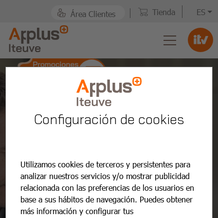
Tienda
ES
Área Clientes
Configuración de cookies
Cita Previa ITV
Utilizamos cookies de terceros y persistentes para
Pedir cita ahora
analizar nuestros servicios y/o mostrar publicidad
relacionada con las preferencias de los usuarios en
base a sus hábitos de navegación. Puedes obtener
más información y configurar tus