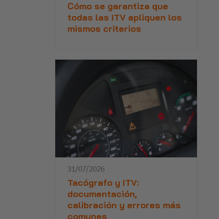
Cómo se garantiza que
todas las ITV apliquen los
mismos criterios
31/07/2026
Tacógrafo y ITV:
documentación,
calibración y errores más
comunes