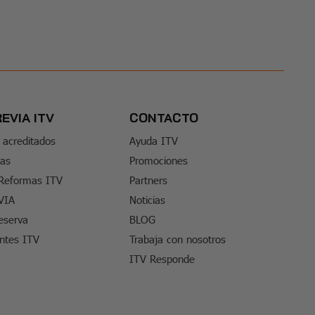
REVIA ITV
CONTACTO
 acreditados
Ayuda ITV
tas
Promociones
 Reformas ITV
Partners
VIA
Noticias
eserva
BLOG
entes ITV
Trabaja con nosotros
ITV Responde