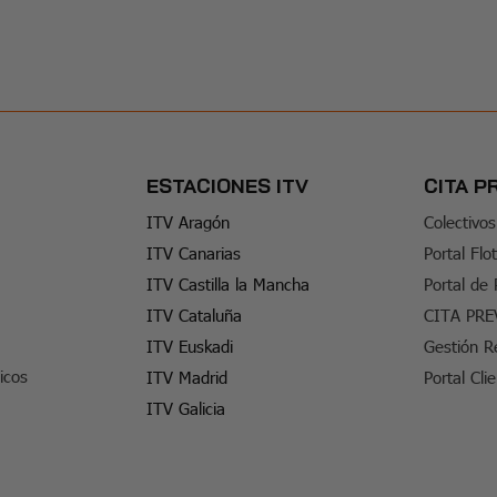
ESTACIONES ITV
CITA P
ITV Aragón
Colectivos
ITV Canarias
Portal Flo
ITV Castilla la Mancha
Portal de
ITV Cataluña
CITA PRE
ITV Euskadi
Gestión R
icos
ITV Madrid
Portal Cli
ITV Galicia