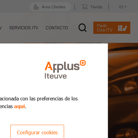
Área Clientes
Tienda
ES
Pedir
V
SERVICIOS ITV
CONTACTO
Cita ITV
lacionada con las preferencias de los
encias
aquí
.
Configurar cookies