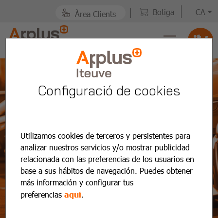
Botiga
CA
Àrea Clients
Configuració de cookies
Utilizamos cookies de terceros y persistentes para
analizar nuestros servicios y/o mostrar publicidad
relacionada con las preferencias de los usuarios en
base a sus hábitos de navegación. Puedes obtener
más información y configurar tus
Noticias y
preferencias
aquí
.
actualidad