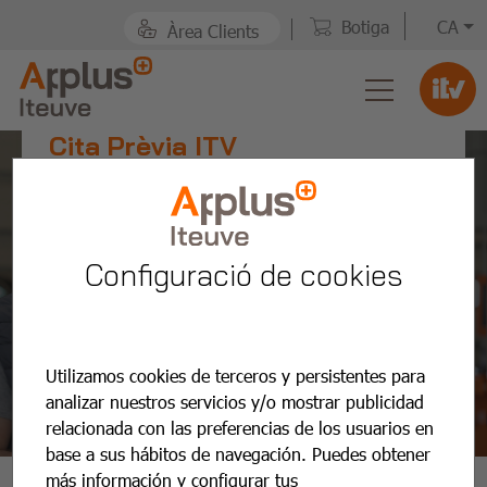
Botiga
CA
Àrea Clients
Cita Prèvia ITV
Demaneu cita ara
Configuració de cookies
Utilizamos cookies de terceros y persistentes para
ITV Catalunya
analizar nuestros servicios y/o mostrar publicidad
relacionada con las preferencias de los usuarios en
base a sus hábitos de navegación. Puedes obtener
más información y configurar tus
HOME
ESTACIONS ITV
ITV CATALUÑA