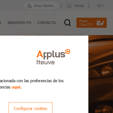
Área Clientes
Tienda
ES
Pedir
V
SERVICIOS ITV
CONTACTO
Cita ITV
lacionada con las preferencias de los
encias
aquí
.
Configurar cookies