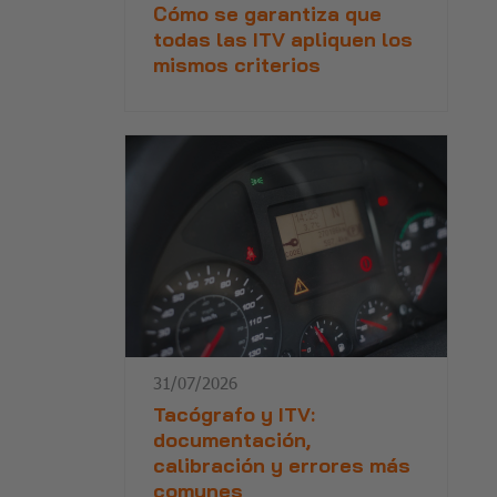
Cómo se garantiza que
todas las ITV apliquen los
mismos criterios
31/07/2026
Tacógrafo y ITV:
documentación,
calibración y errores más
comunes