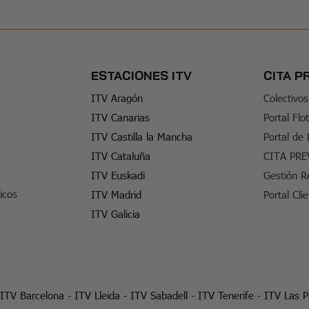
ESTACIONES ITV
CITA P
ITV Aragón
Colectivos
ITV Canarias
Portal Flo
ITV Castilla la Mancha
Portal de
ITV Cataluña
CITA PRE
ITV Euskadi
Gestión R
icos
ITV Madrid
Portal Cli
ITV Galicia
ITV Barcelona
-
ITV Lleida
-
ITV Sabadell
-
ITV Tenerife
-
ITV Las 