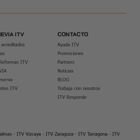
REVIA ITV
CONTACTO
 acreditados
Ayuda ITV
tas
Promociones
 Reformas ITV
Partners
VIA
Noticias
eserva
BLOG
entes ITV
Trabaja con nosotros
ITV Responde
Palmas
-
ITV Vizcaya
-
ITV Zaragoza
-
ITV Tarragona
-
ITV