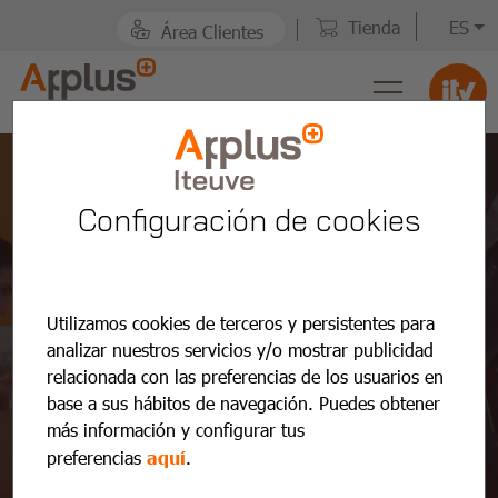
Tienda
ES
Área Clientes
Configuración de cookies
Utilizamos cookies de terceros y persistentes para
analizar nuestros servicios y/o mostrar publicidad
ITV ciclomotores
relacionada con las preferencias de los usuarios en
base a sus hábitos de navegación. Puedes obtener
más información y configurar tus
Como cualquier vehículo, los
preferencias
aquí
.
ciclomotores están obligados a pasar