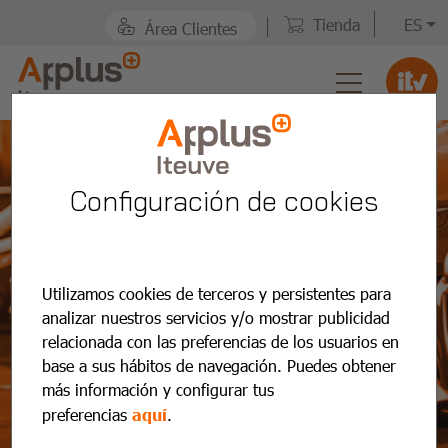
Tienda
ES
Área Clientes
Configuración de cookies
Utilizamos cookies de terceros y persistentes para
analizar nuestros servicios y/o mostrar publicidad
relacionada con las preferencias de los usuarios en
base a sus hábitos de navegación. Puedes obtener
Noticias y
más información y configurar tus
preferencias
aquí
.
actualidad