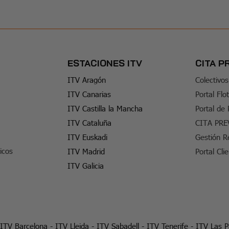
ESTACIONES ITV
CITA P
ITV Aragón
Colectivos
ITV Canarias
Portal Flo
ITV Castilla la Mancha
Portal de
ITV Cataluña
CITA PRE
ITV Euskadi
Gestión R
icos
ITV Madrid
Portal Cli
ITV Galicia
ITV Barcelona
-
ITV Lleida
-
ITV Sabadell
-
ITV Tenerife
-
ITV Las 