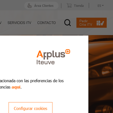
Área Clientes
Tienda
ES
Pedir
V
SERVICIOS ITV
CONTACTO
Cita ITV
lacionada con las preferencias de los
encias
aquí
.
Configurar cookies