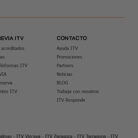
REVIA ITV
CONTACTO
 acreditados
Ayuda ITV
tas
Promociones
 Reformas ITV
Partners
VIA
Noticias
eserva
BLOG
entes ITV
Trabaja con nosotros
ITV Responde
Palmas
-
ITV Vizcaya
-
ITV Zaragoza
-
ITV Tarragona
-
ITV