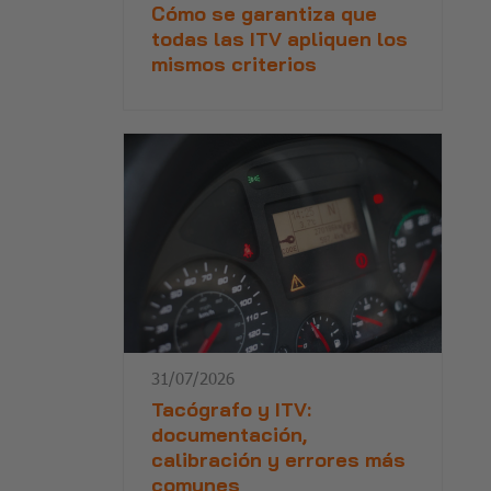
Cómo se garantiza que
todas las ITV apliquen los
mismos criterios
31/07/2026
Tacógrafo y ITV:
documentación,
calibración y errores más
comunes