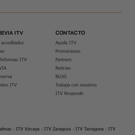
REVIA ITV
CONTACTO
 acreditados
Ayuda ITV
tas
Promociones
 Reformas ITV
Partners
VIA
Noticias
eserva
BLOG
entes ITV
Trabaja con nosotros
ITV Responde
Palmas
-
ITV Vizcaya
-
ITV Zaragoza
-
ITV Tarragona
-
ITV