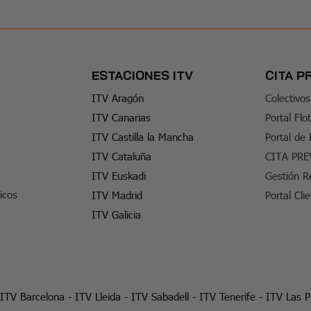
ESTACIONES ITV
CITA P
ITV Aragón
Colectivos
ITV Canarias
Portal Flo
ITV Castilla la Mancha
Portal de
ITV Cataluña
CITA PRE
ITV Euskadi
Gestión R
icos
ITV Madrid
Portal Cli
ITV Galicia
ITV Barcelona
-
ITV Lleida
-
ITV Sabadell
-
ITV Tenerife
-
ITV Las 