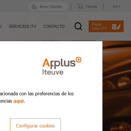
Área Clientes
Tienda
ES
Pedir
V
SERVICIOS ITV
CONTACTO
Cita ITV
lacionada con las preferencias de los
encias
aquí
.
Configurar cookies