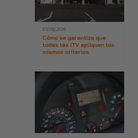
03/08/2026
Cómo se garantiza que
todas las ITV apliquen los
mismos criterios