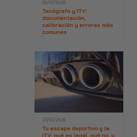
31/07/2026
Tacógrafo y ITV:
documentación,
calibración y errores más
comunes
27/07/2026
Tu escape deportivo y la
ITV: qué es legal, qué no, y