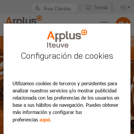
Tienda
ES
Área Clientes
Configuración de cookies
Utilizamos cookies de terceros y persistentes para
analizar nuestros servicios y/o mostrar publicidad
relacionada con las preferencias de los usuarios en
base a sus hábitos de navegación. Puedes obtener
más información y configurar tus
Noticias y
preferencias
aquí
.
actualidad