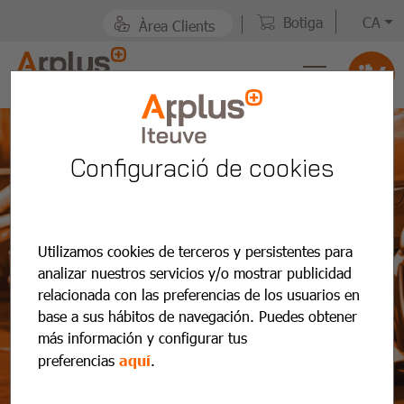
Botiga
CA
Àrea Clients
Configuració de cookies
Utilizamos cookies de terceros y persistentes para
analizar nuestros servicios y/o mostrar publicidad
relacionada con las preferencias de los usuarios en
base a sus hábitos de navegación. Puedes obtener
más información y configurar tus
Noticias y
preferencias
aquí
.
actualidad