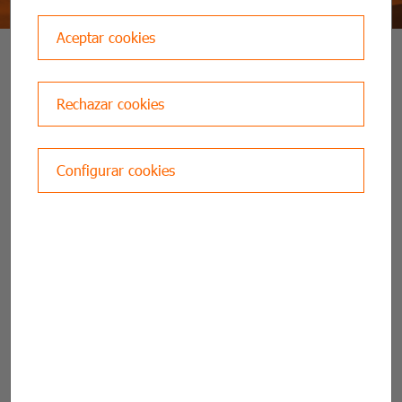
Aceptar cookies
VER TODAS
Rechazar cookies
Configurar cookies
Applus+ lanza