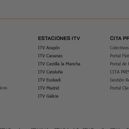
ESTACIONES ITV
CITA P
ITV Aragón
Colectivos
ITV Canarias
Portal Flo
ITV Castilla la Mancha
Portal de
ITV Cataluña
CITA PRE
ITV Euskadi
Gestión R
icos
ITV Madrid
Portal Cli
ITV Galicia