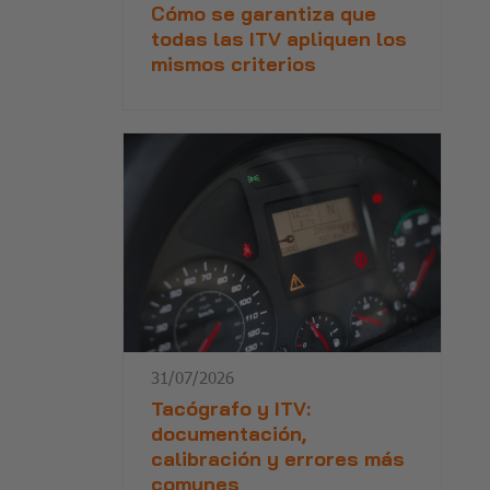
Cómo se garantiza que
todas las ITV apliquen los
mismos criterios
31/07/2026
Tacógrafo y ITV:
documentación,
calibración y errores más
comunes