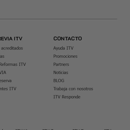
REVIA ITV
CONTACTO
 acreditados
Ayuda ITV
tas
Promociones
 Reformas ITV
Partners
VIA
Noticias
eserva
BLOG
entes ITV
Trabaja con nosotros
ITV Responde