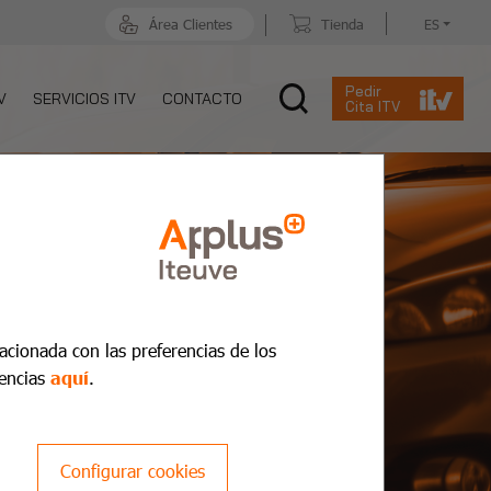
Área Clientes
Tienda
ES
Pedir
V
SERVICIOS ITV
CONTACTO
Cita ITV
lacionada con las preferencias de los
encias
aquí
.
Configurar cookies