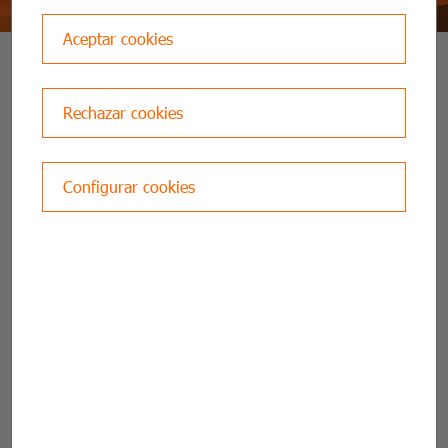
Aceptar cookies
VER TODAS
Rechazar cookies
Configurar cookies
El truco del