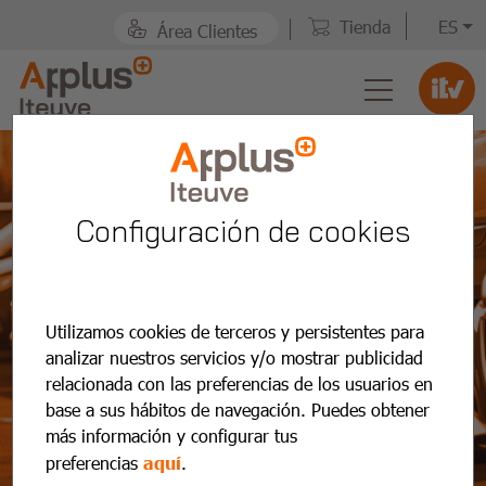
Tienda
ES
Área Clientes
Configuración de cookies
Utilizamos cookies de terceros y persistentes para
analizar nuestros servicios y/o mostrar publicidad
relacionada con las preferencias de los usuarios en
base a sus hábitos de navegación. Puedes obtener
Noticias y
más información y configurar tus
actualidad
preferencias
aquí
.