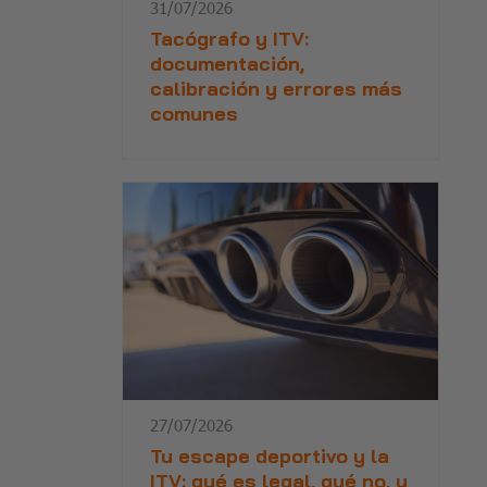
31/07/2026
Tacógrafo y ITV:
documentación,
calibración y errores más
comunes
27/07/2026
Tu escape deportivo y la
ITV: qué es legal, qué no, y