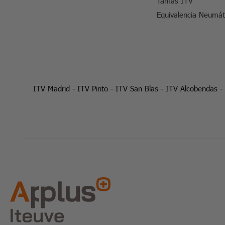
Tarifas ITV
Equivalencia Neumát
ITV Madrid
-
ITV Pinto
-
ITV San Blas
-
ITV Alcobendas
-