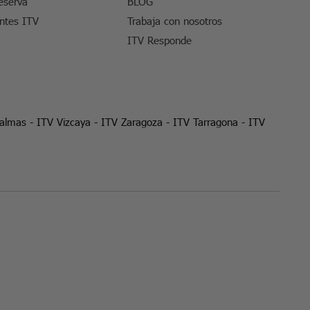
eserva
BLOG
entes ITV
Trabaja con nosotros
ITV Responde
Palmas
-
ITV Vizcaya
-
ITV Zaragoza
-
ITV Tarragona
-
ITV