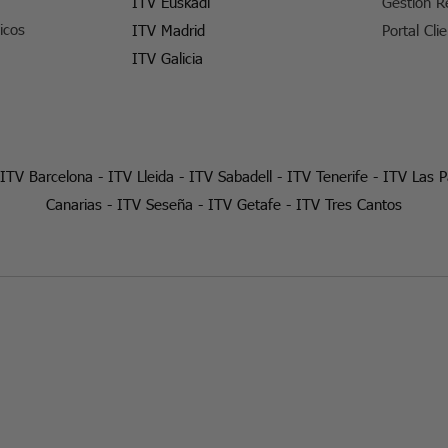
ITV Euskadi
Gestión R
icos
ITV Madrid
Portal Cli
ITV Galicia
ITV Barcelona
-
ITV Lleida
-
ITV Sabadell
-
ITV Tenerife
-
ITV Las 
Canarias
-
ITV Seseña
-
ITV Getafe
-
ITV Tres Cantos