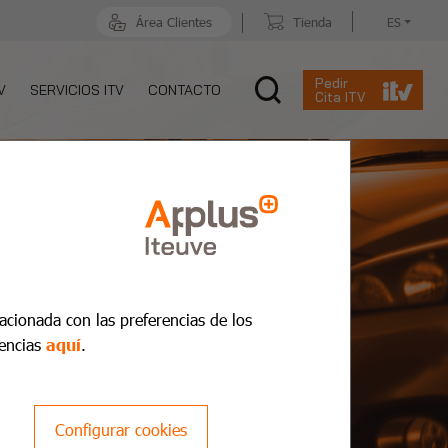
Área Clientes
Tienda
ES
Pedir
V
SERVICIOS ITV
CONTACTO
Cita ITV
lacionada con las preferencias de los
encias
aquí
.
Configurar cookies