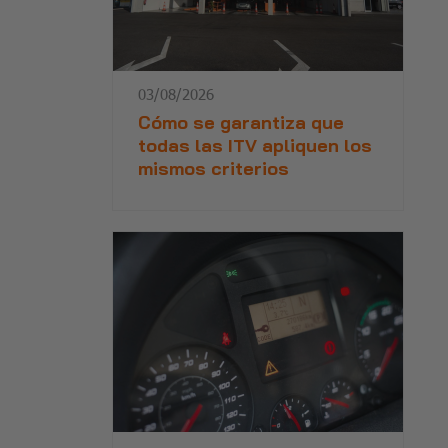
03/08/2026
Cómo se garantiza que
todas las ITV apliquen los
mismos criterios