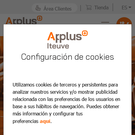
Tienda
ES
Área Clientes
Configuración de cookies
Utilizamos cookies de terceros y persistentes para
analizar nuestros servicios y/o mostrar publicidad
relacionada con las preferencias de los usuarios en
base a sus hábitos de navegación. Puedes obtener
más información y configurar tus
Noticias y
preferencias
aquí
.
actualidad