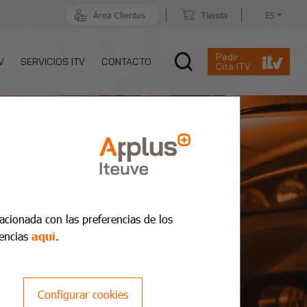
Área Clientes
Tienda
ES
Pedir
V
SERVICIOS ITV
CONTACTO
Cita ITV
lacionada con las preferencias de los
encias
aquí
.
Configurar cookies