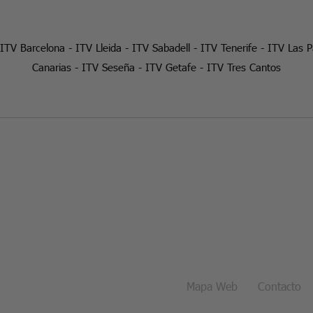
ITV Barcelona
-
ITV Lleida
-
ITV Sabadell
-
ITV Tenerife
-
ITV Las 
Canarias
-
ITV Seseña
-
ITV Getafe
-
ITV Tres Cantos
Mapa Web
Contacto