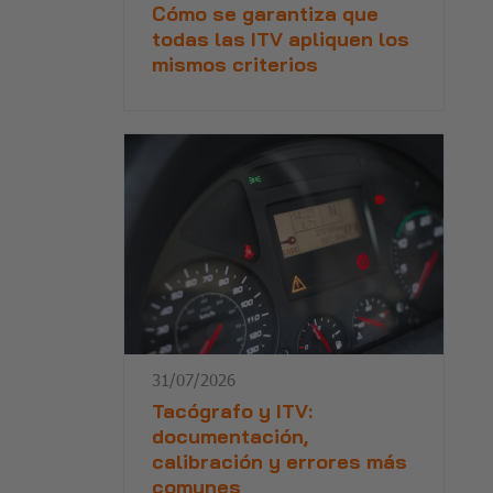
Cómo se garantiza que
todas las ITV apliquen los
mismos criterios
31/07/2026
Tacógrafo y ITV:
documentación,
calibración y errores más
comunes