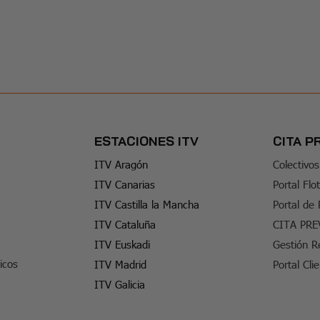
ESTACIONES ITV
CITA P
ITV Aragón
Colectivos
ITV Canarias
Portal Flo
ITV Castilla la Mancha
Portal de
ITV Cataluña
CITA PRE
ITV Euskadi
Gestión R
icos
ITV Madrid
Portal Cli
ITV Galicia