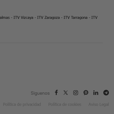
Palmas
-
ITV Vizcaya
-
ITV Zaragoza
-
ITV Tarragona
-
ITV
Siguenos
Política de privacidad
Política de cookies
Aviso Legal