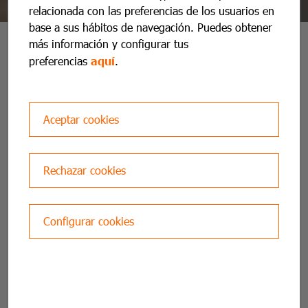
relacionada con las preferencias de los usuarios en
base a sus hábitos de navegación. Puedes obtener
más información y configurar tus
HOME
preferencias
aquí
.
PTI COMMITMENT
Aceptar cookies
ABOUT APPLUS + ITEUVE
QUALITY AND ENVIRONMENT
EQUALITY, DIVERSITY AND
Rechazar cookies
INCLUSION
ETHICS AND COMPLIANCE
Configurar cookies
THE PTI
VEHICLE MODIFICATIONS
PTI SERVICE