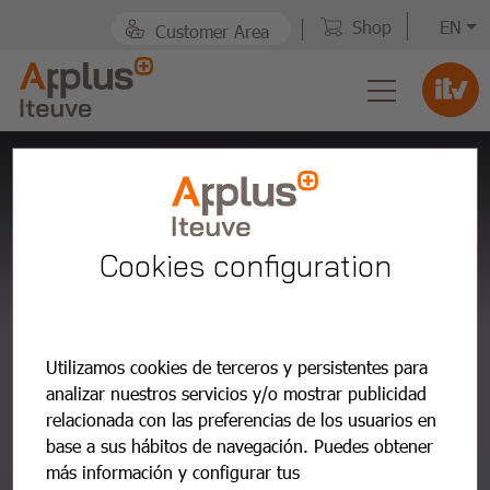
Shop
EN
Customer Area
PTI
Appointment
The easier Inspection with Applus +.
Cookies configuration
Book an appointment
in an agile and
fast way.
Utilizamos cookies de terceros y persistentes para
analizar nuestros servicios y/o mostrar publicidad
0000XXX
relacionada con las preferencias de los usuarios en
base a sus hábitos de navegación. Puedes obtener
Make an appointment now
más información y configurar tus