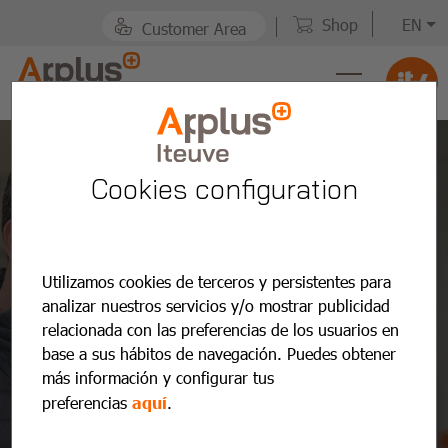
Shop
EN
Customer Area
Prior MOT Appointment
Make an appointment
Cookies configuration
now
Utilizamos cookies de terceros y persistentes para
Tarragona PTI
analizar nuestros servicios y/o mostrar publicidad
relacionada con las preferencias de los usuarios en
base a sus hábitos de navegación. Puedes obtener
La ITV es más fácil y barata con
más información y configurar tus
Applus+.
preferencias
aquí
.
Puedes pedir hora en un click con