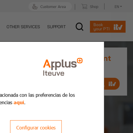
Customer Area
Shop
EN
Book
OTHER SERVICES
SUPPORT
your PTI
Prior MOT Appointment
Book an appointment quickly and
quickly
Make an
appointment now
lacionada con las preferencias de los
encias
aquí
.
Configurar cookies