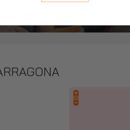
agona
TARRAGONA