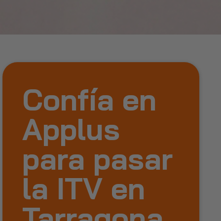
Confía en
Applus
para pasar
la ITV en
Tarragona