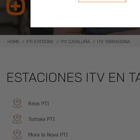
ITV Tarr
HOME
PTI STATIONS
ITV CATALUÑA
ITV TARRAGONA
ESTACIONES ITV EN 
Reus PTI
Tortosa PTI
Mora la Nova PTI