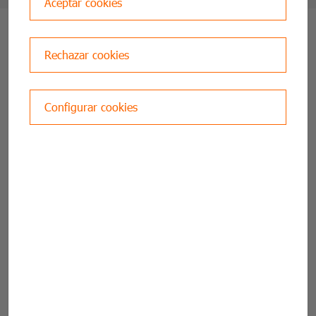
Aceptar cookies
ESTACIONES ITV EN
Rechazar cookies
HUESCA
Configurar cookies
ITV Huesca
ITV Sabiñánigo
JACA PTI