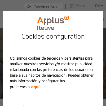
Shop
EN
Customer Area
Prior MOT Appointment
Cookies configuration
Make an appointment
now
Utilizamos cookies de terceros y persistentes para
analizar nuestros servicios y/o mostrar publicidad
relacionada con las preferencias de los usuarios en
base a sus hábitos de navegación. Puedes obtener
más información y configurar tus
ITV Huesca
preferencias
aquí
.
HOME
PTI STATIONS
ITV ARAGÓN
ITV HUESCA