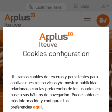
Shop
EN
Customer Area
Cookies configuration
Utilizamos cookies de terceros y persistentes para
analizar nuestros servicios y/o mostrar publicidad
relacionada con las preferencias de los usuarios en
base a sus hábitos de navegación. Puedes obtener
Noticias y
más información y configurar tus
actualidad
preferencias
aquí
.