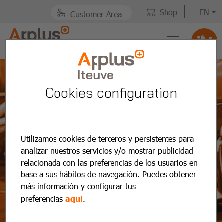
Shop
EN
Customer Area
Cookies configuration
Utilizamos cookies de terceros y persistentes para
analizar nuestros servicios y/o mostrar publicidad
relacionada con las preferencias de los usuarios en
base a sus hábitos de navegación. Puedes obtener
más información y configurar tus
Noticias y
preferencias
aquí
.
actualidad