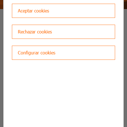
Aceptar cookies
SEE ALL
Rechazar cookies
Configurar cookies
Applus+ Iteuve
presente en