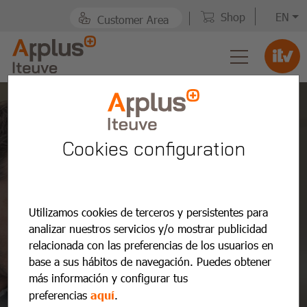
Shop
EN
Customer Area
Cookies configuration
Prior MOT Appointment
Utilizamos cookies de terceros y persistentes para
analizar nuestros servicios y/o mostrar publicidad
Make an appointment
relacionada con las preferencias de los usuarios en
now
base a sus hábitos de navegación. Puedes obtener
más información y configurar tus
preferencias
aquí
.