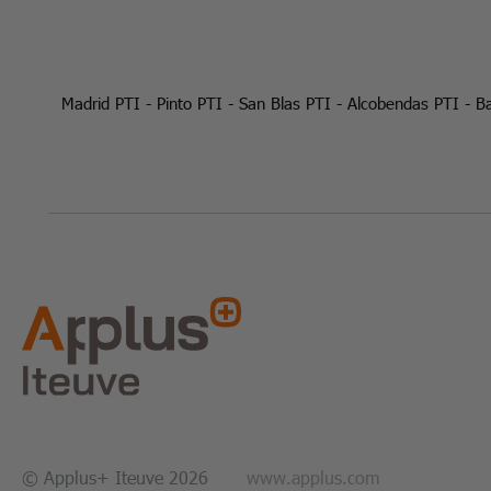
Madrid PTI
-
Pinto PTI
-
San Blas PTI
-
Alcobendas PTI
-
Ba
© Applus+ Iteuve 2026
www.applus.com