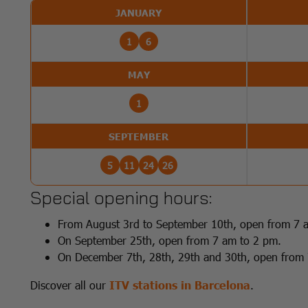
JANUARY
1
6
MAY
1
SEPTEMBER
5
11
24
26
Special opening hours:
From August 3rd to September 10th, open from 7 
On September 25th, open from 7 am to 2 pm.
On December 7th, 28th, 29th and 30th, open from
Discover all our
ITV stations in Barcelona
.