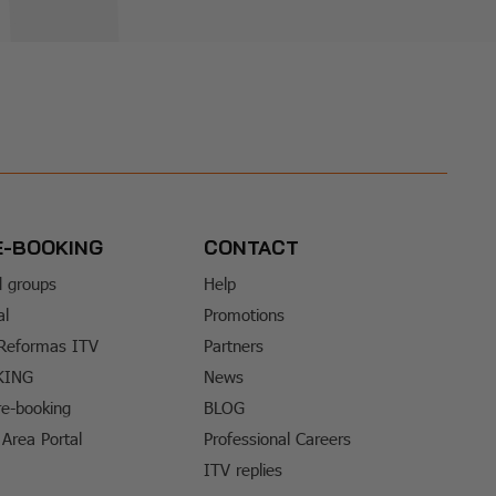
E-BOOKING
CONTACT
d groups
Help
al
Promotions
 Reformas ITV
Partners
KING
News
e-booking
BLOG
Area Portal
Professional Careers
ITV replies