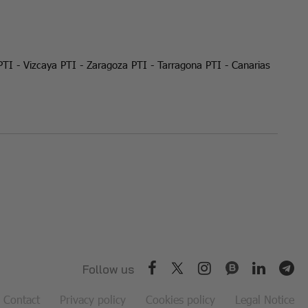
PTI
-
Vizcaya PTI
-
Zaragoza PTI
-
Tarragona PTI
-
Canarias
Follow us
Contact
Privacy policy
Cookies policy
Legal Notice