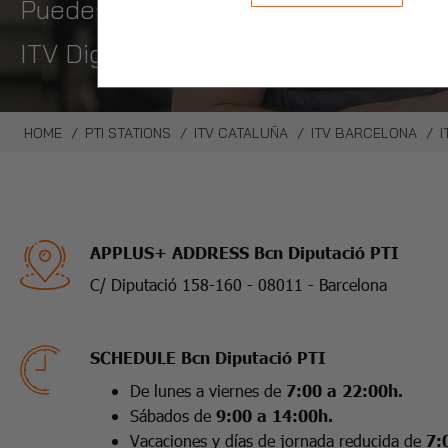
Puedes pedir hora en un click con nue
ITV Digital, pasa la itv sin bajarte 
HOME
PTI STATIONS
ITV CATALUÑA
ITV BARCELONA
I
APPLUS+ ADDRESS Bcn Diputació PTI
C/ Diputació 158-160 - 08011 - Barcelona
SCHEDULE Bcn Diputació PTI
De lunes a viernes de
7:00 a 22:00h.
Sábados de
9:00 a 14:00h.
Vacaciones y días de jornada reducida de
7: