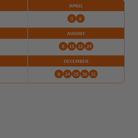
APRIL
3
6
AUGUST
8
15
22
29
DECEMBER
8
24
25
26
31