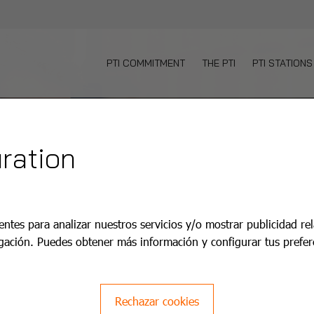
PTI COMMITMENT
THE PTI
PTI STATIONS
ration
ó PTI
entes para analizar nuestros servicios y/o mostrar publicidad re
gación. Puedes obtener más información y configurar tus prefer
lus+.
Rechazar cookies