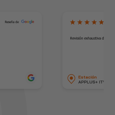
5/
Reseña de
Revisión exhaustiva del vehí
Estación
APPLUS+ ITV BCN