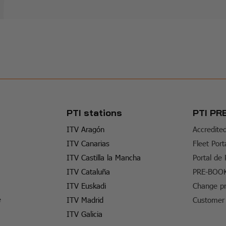
PTI stations
PTI PR
ITV Aragón
Accredite
ITV Canarias
Fleet Port
ITV Castilla la Mancha
Portal de
ITV Cataluña
PRE-BOO
ITV Euskadi
Change pr
e
ITV Madrid
Customer 
ITV Galicia