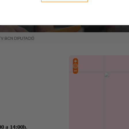
stra cita online.
del vehículo, cómodamente.
TV BCN DIPUTACIÓ
00 a 14:00h
.