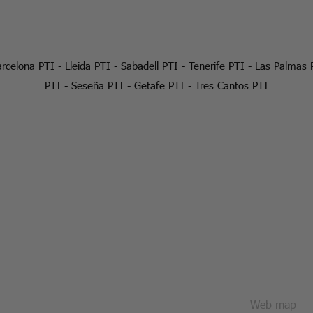
rcelona PTI
-
Lleida PTI
-
Sabadell PTI
-
Tenerife PTI
-
Las Palmas 
PTI
-
Seseña PTI
-
Getafe PTI
-
Tres Cantos PTI
Web map