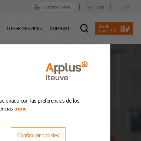
Customer Area
Shop
EN
Book
OTHER SERVICES
SUPPORT
your PTI
lacionada con las preferencias de los
encias
aquí
.
Configurar cookies