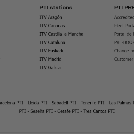
PTI stations
PTI PR
ITV Aragón
Accredite
ITV Canarias
Fleet Port
ITV Castilla la Mancha
Portal de
ITV Cataluña
PRE-BOO
ITV Euskadi
Change pr
e
ITV Madrid
Customer 
ITV Galicia
rcelona PTI
-
Lleida PTI
-
Sabadell PTI
-
Tenerife PTI
-
Las Palmas 
PTI
-
Seseña PTI
-
Getafe PTI
-
Tres Cantos PTI