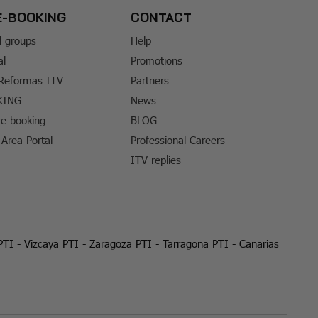
E-BOOKING
CONTACT
d groups
Help
al
Promotions
 Reformas ITV
Partners
KING
News
e-booking
BLOG
Area Portal
Professional Careers
ITV replies
PTI
-
Vizcaya PTI
-
Zaragoza PTI
-
Tarragona PTI
-
Canarias