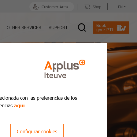
Customer Area
Shop
EN
Book
OTHER SERVICES
SUPPORT
your PTI
lacionada con las preferencias de los
encias
aquí
.
Configurar cookies