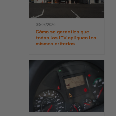
03/08/2026
Cómo se garantiza que
todas las ITV apliquen los
mismos criterios