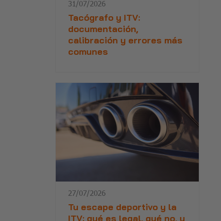
31/07/2026
Tacógrafo y ITV:
documentación,
calibración y errores más
comunes
27/07/2026
Tu escape deportivo y la
ITV: qué es legal, qué no, y