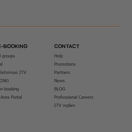
E-BOOKING
CONTACT
d groups
Help
al
Promotions
 Reformas ITV
Partners
KING
News
e-booking
BLOG
Area Portal
Professional Careers
ITV replies