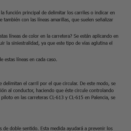
la función principal de delimitar los carriles o indicar en
 también con las líneas amarillas, que suelen señalizar
tas líneas de color en la carretera? Se están aplicando en
r la siniestralidad, ya que este tipo de vías aglutina el
e estas líneas en cada caso.
e delimitan el carril por el que circular. De este modo, se
ón al conductor, haciendo que éste circule controlando
piloto en las carreteras CL-613 y CL-615 en Palencia, se
iles de doble sentido. Esta medida ayudará a prevenir los