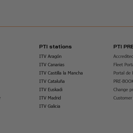
PTI stations
PTI PR
ITV Aragón
Accredite
ITV Canarias
Fleet Port
ITV Castilla la Mancha
Portal de
ITV Cataluña
PRE-BOO
ITV Euskadi
Change pr
e
ITV Madrid
Customer 
ITV Galicia