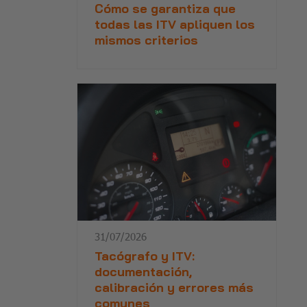
Cómo se garantiza que
todas las ITV apliquen los
mismos criterios
31/07/2026
Tacógrafo y ITV:
documentación,
calibración y errores más
comunes