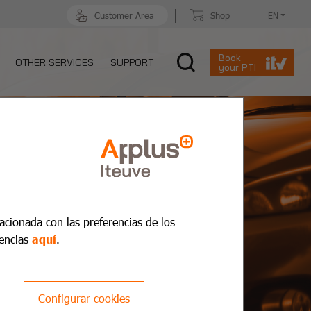
Customer Area
Shop
EN
Book
OTHER SERVICES
SUPPORT
your PTI
lacionada con las preferencias de los
encias
aquí
.
Configurar cookies