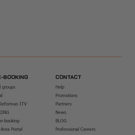
E-BOOKING
CONTACT
d groups
Help
al
Promotions
 Reformas ITV
Partners
KING
News
e-booking
BLOG
Area Portal
Professional Careers