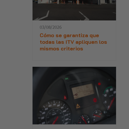
03/08/2026
Cómo se garantiza que
todas las ITV apliquen los
mismos criterios