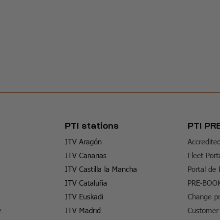
PTI stations
PTI PR
ITV Aragón
Accredite
ITV Canarias
Fleet Port
ITV Castilla la Mancha
Portal de
ITV Cataluña
PRE-BOO
ITV Euskadi
Change pr
e
ITV Madrid
Customer 