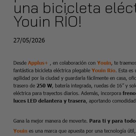
una bicicleta eléc
Youin RÍO!
27/05/2026
Desde
Applus+
, en colaboración con
Youin
, te traemo
fantástica bicicleta eléctrica plegable
Youin Río
. Esta es
agilidad por la ciudad y guardarla fácilmente en casa, of
trasero de
250 W
, batería integrada, ruedas de 16” y so
eléctrica para trayectos diarios. Además, incorpora
freno
luces LED delantera y trasera
, aportando comodidad,
Gana la mejor manera de moverte.
Para ti y para todo
Youin
es una marca que apuesta por una tecnología útil, 