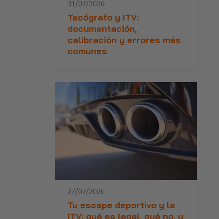
31/07/2026
Tacógrafo y ITV:
documentación,
calibración y errores más
comunes
27/07/2026
Tu escape deportivo y la
ITV: qué es legal, qué no, y