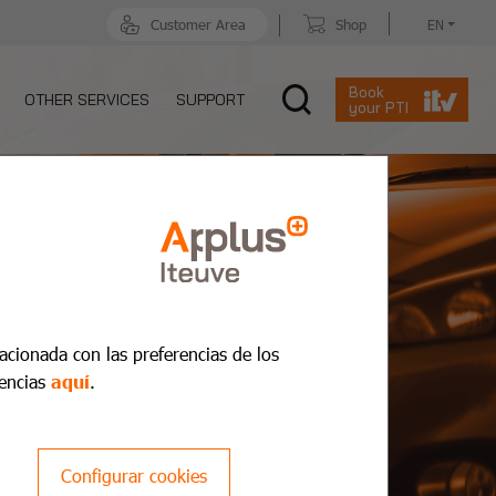
Customer Area
Shop
EN
Book
OTHER SERVICES
SUPPORT
your PTI
lacionada con las preferencias de los
encias
aquí
.
Configurar cookies