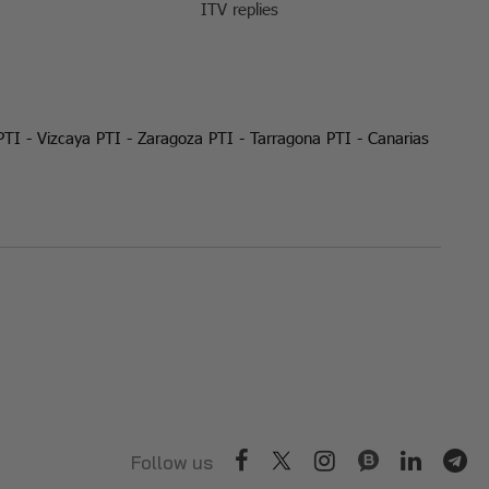
ITV replies
PTI
-
Vizcaya PTI
-
Zaragoza PTI
-
Tarragona PTI
-
Canarias
Follow us