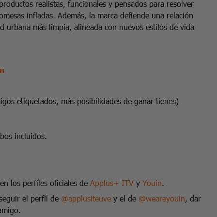
productos realistas, funcionales y pensados para resolver
promesas infladas. Además, la marca defiende una relación
ad urbana más limpia, alineada con nuevos estilos de vida
n
os etiquetados, más posibilidades de ganar tienes)
bos incluidos.
en los perfiles oficiales de
Applus+ ITV
y
Youin
.
eguir el perfil de
@applusiteuve
y el de
@weareyouin
, dar
amigo.