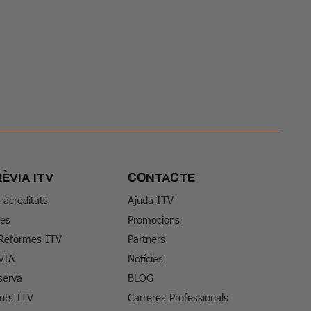
RÈVIA ITV
CONTACTE
s acreditats
Ajuda ITV
tes
Promocions
 Reformes ITV
Partners
VIA
Notícies
serva
BLOG
ents ITV
Carreres Professionals