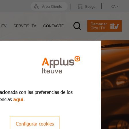
Àrea Clients
Botiga
CA
Demanar
 ITV
SERVEIS ITV
CONTACTE
Cita ITV
lacionada con las preferencias de los
encias
aquí
.
Configurar cookies