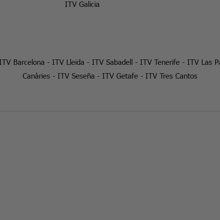
ITV Galicia
ITV Barcelona
-
ITV Lleida
-
ITV Sabadell
-
ITV Tenerife
-
ITV Las P
Canàries
-
ITV Seseña
-
ITV Getafe
-
ITV Tres Cantos