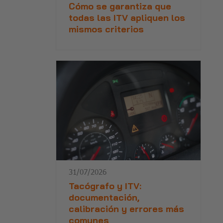
Cómo se garantiza que
todas las ITV apliquen los
mismos criterios
31/07/2026
Tacógrafo y ITV:
documentación,
calibración y errores más
comunes