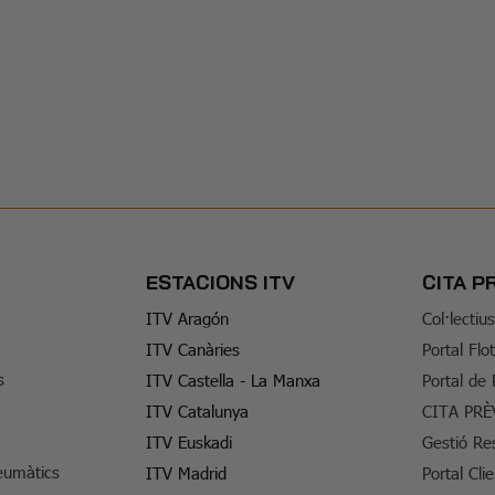
ESTACIONS ITV
CITA P
ITV Aragón
Col·lectiu
ITV Canàries
Portal Flo
s
ITV Castella - La Manxa
Portal de
ITV Catalunya
CITA PRÈ
ITV Euskadi
Gestió Re
eumàtics
ITV Madrid
Portal Cli