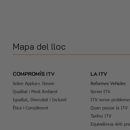
Mapa del lloc
COMPROMÍS ITV
LA ITV
Sobre Applus+ Iteuve
Reformes Vehicles
Qualitat i Medi Ambient
Servei ITV
Igualtat, Diversitat i Inclusió
ITV sense probleme
Ètica i Compliment
Quan passar la ITV
Tarifes ITV
Equivalència dels pn