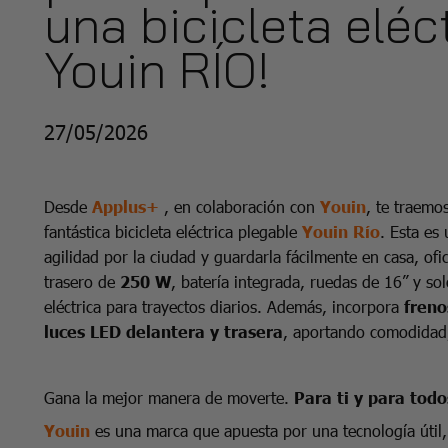
una bicicleta eléc
Youin RÍO!
27/05/2026
Desde
Applus+
, en colaboración con
Youin
, te traemo
fantástica bicicleta eléctrica plegable
Youin Río
. Esta es
agilidad por la ciudad y guardarla fácilmente en casa, of
trasero de
250 W
, batería integrada, ruedas de 16” y so
eléctrica para trayectos diarios. Además, incorpora
freno
luces LED delantera y trasera
, aportando comodidad,
Gana la mejor manera de moverte.
Para ti y para todo
Youin
es una marca que apuesta por una tecnología útil, 