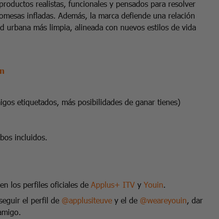
productos realistas, funcionales y pensados para resolver
promesas infladas. Además, la marca defiende una relación
ad urbana más limpia, alineada con nuevos estilos de vida
n
os etiquetados, más posibilidades de ganar tienes)
bos incluidos.
en los perfiles oficiales de
Applus+ ITV
y
Youin
.
eguir el perfil de
@applusiteuve
y el de
@weareyouin
, dar
amigo.