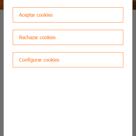
Aceptar cookies
SEE ALL
Rechazar cookies
Configurar cookies