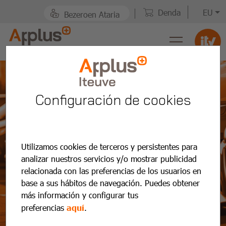
Denda
EU
Bezeroen Ataria
Configuración de cookies
Utilizamos cookies de terceros y persistentes para
analizar nuestros servicios y/o mostrar publicidad
relacionada con las preferencias de los usuarios en
base a sus hábitos de navegación. Puedes obtener
Noticias y
más información y configurar tus
preferencias
aquí
.
actualidad